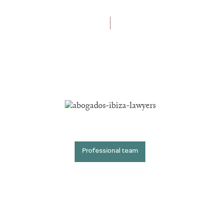
Our philosophy
Knowledge and experience at the
service of our clients
Professional team